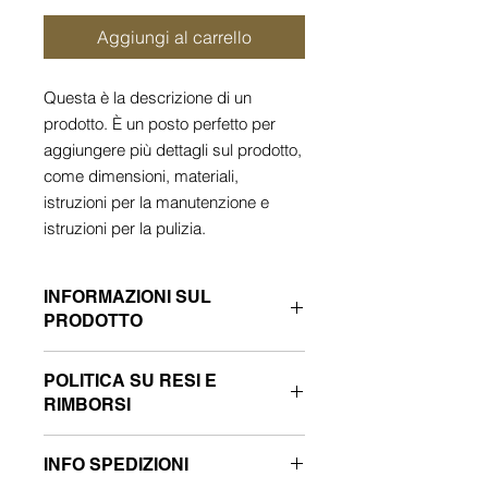
Aggiungi al carrello
Questa è la descrizione di un 
prodotto. È un posto perfetto per 
aggiungere più dettagli sul prodotto, 
come dimensioni, materiali, 
istruzioni per la manutenzione e 
istruzioni per la pulizia.
INFORMAZIONI SUL
PRODOTTO
Questi sono i dettagli di un prodotto.
POLITICA SU RESI E
Sono un posto perfetto per
RIMBORSI
aggiungere maggiori informazioni sul
prodotto, come dimensioni, materiali,
Questa è la politica su resi e
istruzioni per la manutenzione e
INFO SPEDIZIONI
rimborsi. È il posto perfetto per far
istruzioni per la pulizia. Sono anche